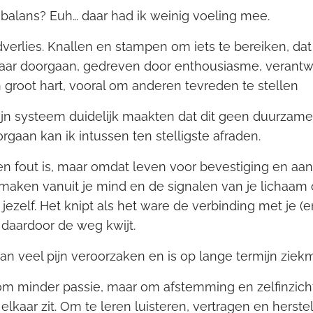
 balans? Euh… daar had ik weinig voeling mee.
ijdverlies. Knallen en stampen om iets te bereiken, d
 maar doorgaan, gedreven door enthousiasme, verantw
 groot hart, vooral om anderen tevreden te stellen 
ijn systeem duidelijk maakten dat dit geen duurzam
orgaan kan ik intussen ten stelligste afraden.
n fout is, maar omdat leven voor bevestiging en aan
maken vanuit je mind en de signalen van je lichaam o
jezelf. Het knipt als het ware de verbinding met je (e
 daardoor de weg kwijt.
an veel pijn veroorzaken en is op lange termijn zie
 om minder passie, maar om afstemming en zelfinzich
n elkaar zit. Om te leren luisteren, vertragen en herste