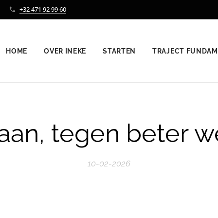
+32 471 92 99 60
HOME
OVER INEKE
STARTEN
TRAJECT FUNDA
an, tegen beter w
10-02-2026