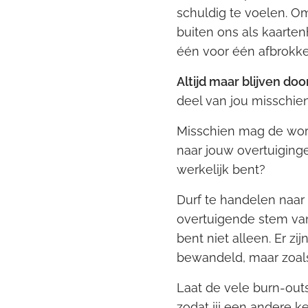
schuldig te voelen. Om
buiten ons als kaarten
één voor één afbrokke
Altijd maar blijven do
deel van jou misschien
Misschien mag de work
naar jouw overtuiginge
werkelijk bent?
Durf te handelen naar 
overtuigende stem van 
bent niet alleen. Er z
bewandeld, maar zoals 
Laat de vele burn-outs
zodat jij een andere k